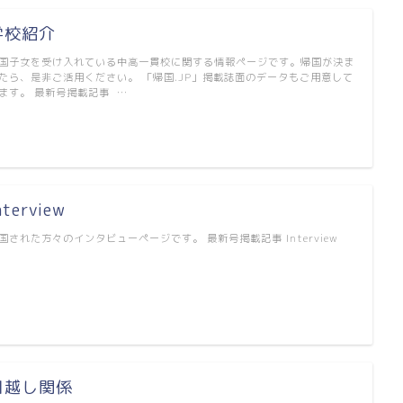
学校紹介
国子女を受け入れている中高一貫校に関する情報ページです。帰国が決ま
たら、是非ご活用ください。 「帰国.JP」掲載誌面のデータもご用意して
ます。 最新号掲載記事 …
nterview
国された方々のインタビューページです。 最新号掲載記事 Interview
…
引越し関係