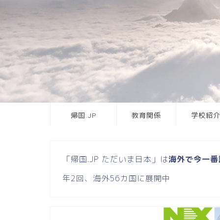
帰国.JP
教育関係
学校紹
「帰国.JP ただいま日本」は
海外で今一番
年2回、海外56カ国に展開中