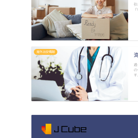
引
「
海外治安情報
過
の
す