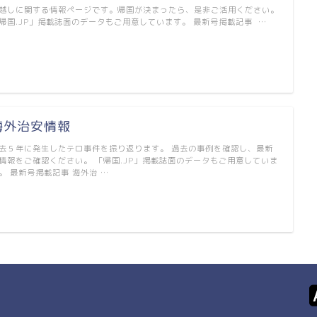
越しに関する情報ページです。帰国が決まったら、是非ご活用ください。
帰国.JP」掲載誌面のデータもご用意しています。 最新号掲載記事 …
海外治安情報
去５年に発生したテロ事件を振り返ります。 過去の事例を確認し、最新
情報をご確認ください。 「帰国.JP」掲載誌面のデータもご用意していま
。 最新号掲載記事 海外治 …