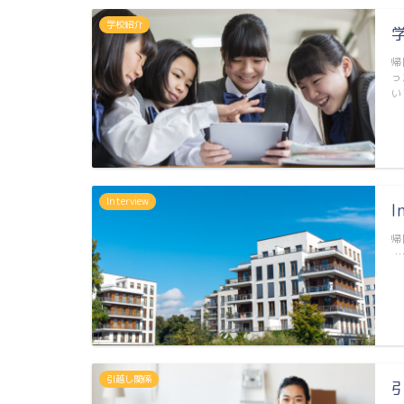
学校紹介
帰
っ
い
Interview
I
帰
引越し関係